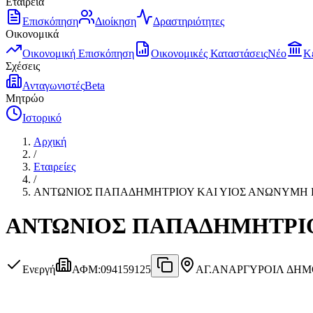
Εταιρεία
Επισκόπηση
Διοίκηση
Δραστηριότητες
Οικονομικά
Οικονομική Επισκόπηση
Οικονομικές Καταστάσεις
Νέο
Κ
Σχέσεις
Ανταγωνιστές
Beta
Μητρώο
Ιστορικό
Αρχική
/
Εταιρείες
/
ΑΝΤΩΝΙΟΣ ΠΑΠΑΔΗΜΗΤΡΙΟΥ ΚΑΙ ΥΙΟΣ ΑΝΩΝΥΜΗ Ε
ΑΝΤΩΝΙΟΣ ΠΑΠΑΔΗΜΗΤΡΙΟΥ
Ενεργή
ΑΦΜ
:
094159125
ΑΓ.ΑΝΑΡΓΥΡΟΙ
Λ ΔΗΜΟ