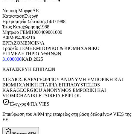
Νομική Μορφή
ΑΕ
Κατάσταση
Ενεργή
Ημερομηνία Σύστασης
14/1/1988
Έτος Καταχώρησης
1988
Μητρώο ΓΕΜΗ
000409001000
ΑΦΜ
094208216
ΕΡΓΑΖΟΜΕΝΟΙ
N/A
Γραφείο ΓΕΜΗ
ΕΜΠΟΡΙΚΟ & ΒΙΟΜΗΧΑΝΙΚΟ
ΕΠΙΜΕΛΗΤΗΡΙΟ ΑΘΗΝΩΝ
31000000
KAD
2025
ΚΑΤΑΣΚΕΥΗ ΕΠΙΠΛΩΝ
ΣΤΕΛΙΟΣ ΚΑΡΑΓΕΩΡΓΙΟΥ ΑΝΩΝΥΜΗ ΕΜΠΟΡΙΚΗ ΚΑΙ
ΒΙΟΜΗΧΑΝΙΚΗ ΕΤΑΙΡΙΑ ΕΠΙΠΛΟΥ
STELIOS
KARAGEORGIOU ANONYMOS EMPORIKI KAI
VIOMICHANIKI ETAIREIA EPIPLOU
Έλεγχος ΦΠΑ VIES
Επικύρωση του ΑΦΜ της εταιρείας στη βάση δεδομένων VIES της
ΕΕ.
Έλεγχος ΦΠΑ