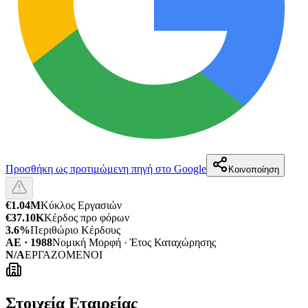
Προσθήκη ως προτιμώμενη πηγή στο Google
Κοινοποίηση
€1.04M
Κύκλος Εργασιών
€37.10K
Κέρδος προ φόρων
3.6%
Περιθώριο Κέρδους
ΑΕ · 1988
Νομική Μορφή · Έτος Καταχώρησης
N/A
ΕΡΓΑΖΟΜΕΝΟΙ
Στοιχεία Εταιρείας