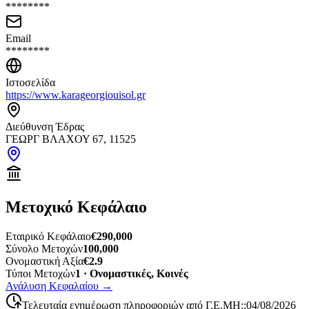
********
Email
********
Ιστοσελίδα
https://www.karageorgiouisol.gr
Διεύθυνση Έδρας
ΓΕΩΡΓ ΒΛΑΧΟΥ 67, 11525
Μετοχικό Κεφάλαιο
Εταιρικό Κεφάλαιο
€290,000
Σύνολο Μετοχών
100,000
Ονομαστική Αξία
€2.9
Τύποι Μετοχών
1 · Ονομαστικές, Κοινές
Ανάλυση Κεφαλαίου
→
Τελευταία ενημέρωση πληροφοριών από Γ.Ε.ΜΗ:
:
04/08/2026