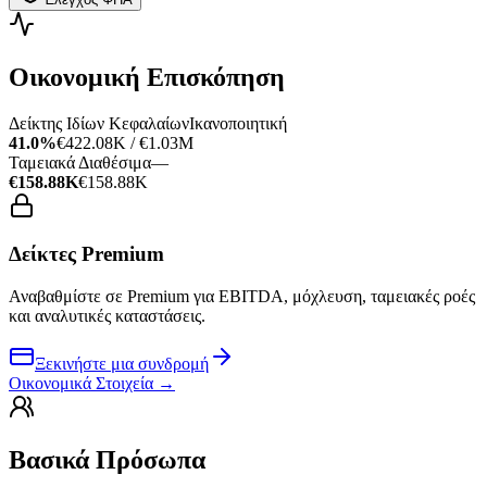
Οικονομική Επισκόπηση
Δείκτης Ιδίων Κεφαλαίων
Ικανοποιητική
41.0%
€422.08K / €1.03M
Ταμειακά Διαθέσιμα
—
€158.88K
€158.88K
Δείκτες Premium
Αναβαθμίστε σε Premium για EBITDA, μόχλευση, ταμειακές ροές
και αναλυτικές καταστάσεις.
Ξεκινήστε μια συνδρομή
Οικονομικά Στοιχεία
→
Βασικά Πρόσωπα