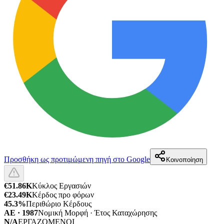
Προσθήκη ως προτιμώμενη πηγή στο Google
Κοινοποίηση
€51.86K
Κύκλος Εργασιών
€23.49K
Κέρδος προ φόρων
45.3%
Περιθώριο Κέρδους
ΑΕ · 1987
Νομική Μορφή · Έτος Καταχώρησης
N/A
ΕΡΓΑΖΟΜΕΝΟΙ