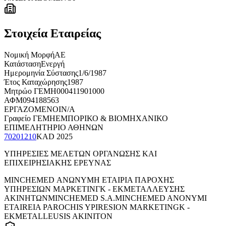
Στοιχεία Εταιρείας
Νομική Μορφή
ΑΕ
Κατάσταση
Ενεργή
Ημερομηνία Σύστασης
1/6/1987
Έτος Καταχώρησης
1987
Μητρώο ΓΕΜΗ
000411901000
ΑΦΜ
094188563
ΕΡΓΑΖΟΜΕΝΟΙ
N/A
Γραφείο ΓΕΜΗ
ΕΜΠΟΡΙΚΟ & ΒΙΟΜΗΧΑΝΙΚΟ
ΕΠΙΜΕΛΗΤΗΡΙΟ ΑΘΗΝΩΝ
70201210
KAD
2025
ΥΠΗΡΕΣΙΕΣ ΜΕΛΕΤΩΝ ΟΡΓΑΝΩΣΗΣ ΚΑΙ
ΕΠΙΧΕΙΡΗΣΙΑΚΗΣ ΕΡΕΥΝΑΣ
MINCHEMED ΑΝΩΝΥΜΗ ΕΤΑΙΡΙΑ ΠΑΡΟΧΗΣ
ΥΠΗΡΕΣΙΩΝ ΜΑΡΚΕΤΙΝΓΚ - ΕΚΜΕΤΑΛΛΕΥΣΗΣ
ΑΚΙΝΗΤΩΝ
MINCHEMED S.A.
MINCHEMED ANONYMI
ETAIREIA PAROCHIS YPIRESION MARKETINGK -
EKMETALLEUSIS AKINITON