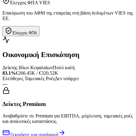
Έλεγχος ΦΠΑ VIES
Επικύρωση του ΑΦΜ της εταιρείας στη βάση δεδομένων VIES της
ΕΕ.
Έλεγχος ΦΠΑ
Οικονομική Επισκόπηση
Δείκτης Ιδίων Κεφαλαίων
Πολύ καλή
83.1%
€266.45K / €320.52K
Ελεύθερες Ταμειακές Ροές
Δεν υπάρχει
—
Δείκτες Premium
Αναβαθμίστε σε Premium για EBITDA, μόχλευση, ταμειακές ροές
και αναλυτικές καταστάσεις.
Ξεκινήστε μια συνδρομή