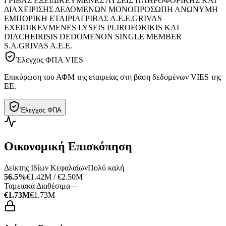
ΓΡΙΒΑΣ ΕΞΕΙΔΙΚΕΥΜΕΝΕΣ ΛΥΣΕΙΣ ΠΛΗΡΟΦΟΡΙΚΗΣ ΚΑΙ
ΔΙΑΧΕΙΡΙΣΗΣ ΔΕΔΟΜΕΝΩΝ ΜΟΝΟΠΡΟΣΩΠΗ ΑΝΩΝΥΜΗ
ΕΜΠΟΡΙΚΗ ΕΤΑΙΡΙΑ
ΓΡΙΒΑΣ Α.Ε.Ε.
GRIVAS
EXEIDIKEVMENES LYSEIS PLIROFORIKIS KAI
DIACHEIRISIS DEDOMENON SINGLE MEMBER
S.A.
GRIVAS A.E.E.
Έλεγχος ΦΠΑ VIES
Επικύρωση του ΑΦΜ της εταιρείας στη βάση δεδομένων VIES της
ΕΕ.
Έλεγχος ΦΠΑ
Οικονομική Επισκόπηση
Δείκτης Ιδίων Κεφαλαίων
Πολύ καλή
56.5%
€1.42M / €2.50M
Ταμειακά Διαθέσιμα
—
€1.73M
€1.73M