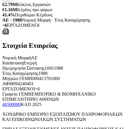
€2.79M
Κύκλος Εργασιών
€1.16M
Κέρδος προ φόρων
41.4%
Περιθώριο Κέρδους
ΑΕ · 1988
Νομική Μορφή · Έτος Καταχώρησης
~6
ΕΡΓΑΖΟΜΕΝΟΙ
Στοιχεία Εταιρείας
Νομική Μορφή
ΑΕ
Κατάσταση
Ενεργή
Ημερομηνία Σύστασης
10/6/1988
Έτος Καταχώρησης
1988
Μητρώο ΓΕΜΗ
000413701000
ΑΦΜ
094240401
ΕΡΓΑΖΟΜΕΝΟΙ
~6
Γραφείο ΓΕΜΗ
ΕΜΠΟΡΙΚΟ & ΒΙΟΜΗΧΑΝΙΚΟ
ΕΠΙΜΕΛΗΤΗΡΙΟ ΑΘΗΝΩΝ
46500000
KAD
2025
ΧΟΝΔΡΙΚΟ ΕΜΠΟΡΙΟ ΕΞΟΠΛΙΣΜΟΥ ΠΛΗΡΟΦΟΡΙΑΚΩΝ
ΚΑΙ ΕΠΙΚΟΙΝΩΝΙΑΚΩΝ ΣΥΣΤΗΜΑΤΩΝ