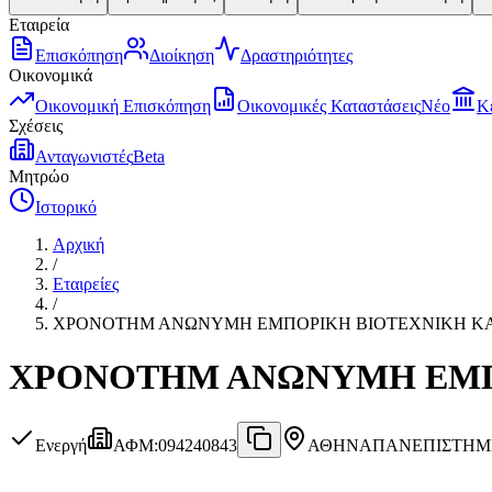
Εταιρεία
Επισκόπηση
Διοίκηση
Δραστηριότητες
Οικονομικά
Οικονομική Επισκόπηση
Οικονομικές Καταστάσεις
Νέο
Κ
Σχέσεις
Ανταγωνιστές
Beta
Μητρώο
Ιστορικό
Αρχική
/
Εταιρείες
/
ΧΡΟΝΟΤΗΜ ΑΝΩΝΥΜΗ ΕΜΠΟΡΙΚΗ ΒΙΟΤΕΧΝΙΚΗ ΚΑΙ 
ΧΡΟΝΟΤΗΜ ΑΝΩΝΥΜΗ ΕΜΠΟ
Ενεργή
ΑΦΜ
:
094240843
ΑΘΗΝΑ
ΠΑΝΕΠΙΣΤΗΜΙ