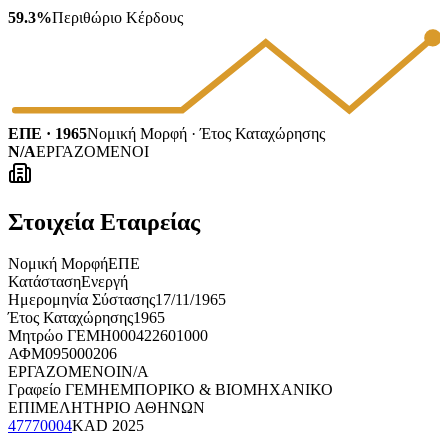
59.3%
Περιθώριο Κέρδους
ΕΠΕ · 1965
Νομική Μορφή · Έτος Καταχώρησης
N/A
ΕΡΓΑΖΟΜΕΝΟΙ
Στοιχεία Εταιρείας
Νομική Μορφή
ΕΠΕ
Κατάσταση
Ενεργή
Ημερομηνία Σύστασης
17/11/1965
Έτος Καταχώρησης
1965
Μητρώο ΓΕΜΗ
000422601000
ΑΦΜ
095000206
ΕΡΓΑΖΟΜΕΝΟΙ
N/A
Γραφείο ΓΕΜΗ
ΕΜΠΟΡΙΚΟ & ΒΙΟΜΗΧΑΝΙΚΟ
ΕΠΙΜΕΛΗΤΗΡΙΟ ΑΘΗΝΩΝ
47770004
KAD
2025