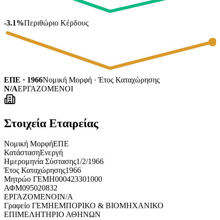
-3.1%
Περιθώριο Κέρδους
ΕΠΕ · 1966
Νομική Μορφή · Έτος Καταχώρησης
N/A
ΕΡΓΑΖΟΜΕΝΟΙ
Στοιχεία Εταιρείας
Νομική Μορφή
ΕΠΕ
Κατάσταση
Ενεργή
Ημερομηνία Σύστασης
1/2/1966
Έτος Καταχώρησης
1966
Μητρώο ΓΕΜΗ
000423301000
ΑΦΜ
095020832
ΕΡΓΑΖΟΜΕΝΟΙ
N/A
Γραφείο ΓΕΜΗ
ΕΜΠΟΡΙΚΟ & ΒΙΟΜΗΧΑΝΙΚΟ
ΕΠΙΜΕΛΗΤΗΡΙΟ ΑΘΗΝΩΝ