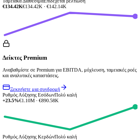
Ταμειακά Διαθέσιμα
Επιδέχεται βελτίωση
€134.42K
€134.42K · €142.14K
Δείκτες Premium
Αναβαθμίστε σε Premium για EBITDA, μόχλευση, ταμειακές ροές
και αναλυτικές καταστάσεις.
Ξεκινήστε μια συνδρομή
Ρυθμός Αύξησης Εσόδων
Πολύ καλή
+23.5%
€1.10M · €890.58K
Ρυθμός Αύξησης Κερδών
Πολύ καλή