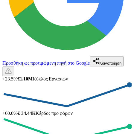
Προσθήκη ως προτιμώμενη πηγή στο Google
Κοινοποίηση
+
23.5
%
€1.10M
Κύκλος Εργασιών
+
60.0
%
€-34.44K
Κέρδος προ φόρων