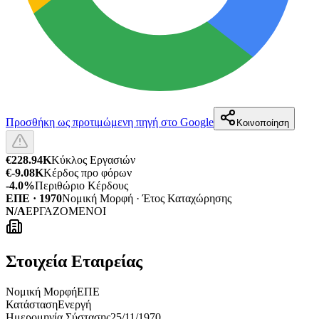
Προσθήκη ως προτιμώμενη πηγή στο Google
Κοινοποίηση
€228.94K
Κύκλος Εργασιών
€-9.08K
Κέρδος προ φόρων
-4.0%
Περιθώριο Κέρδους
ΕΠΕ · 1970
Νομική Μορφή · Έτος Καταχώρησης
N/A
ΕΡΓΑΖΟΜΕΝΟΙ
Στοιχεία Εταιρείας
Νομική Μορφή
ΕΠΕ
Κατάσταση
Ενεργή
Ημερομηνία Σύστασης
25/11/1970