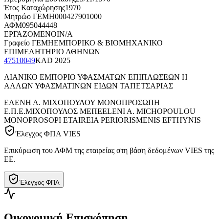
Έτος Καταχώρησης
1970
Μητρώο ΓΕΜΗ
000427901000
ΑΦΜ
095044448
ΕΡΓΑΖΟΜΕΝΟΙ
N/A
Γραφείο ΓΕΜΗ
ΕΜΠΟΡΙΚΟ & ΒΙΟΜΗΧΑΝΙΚΟ
ΕΠΙΜΕΛΗΤΗΡΙΟ ΑΘΗΝΩΝ
47510049
KAD
2025
ΛΙΑΝΙΚΟ ΕΜΠΟΡΙΟ ΥΦΑΣΜΑΤΩΝ ΕΠΙΠΛΩΣΕΩΝ Η
ΑΛΛΩΝ ΥΦΑΣΜΑΤΙΝΩΝ ΕΙΔΩΝ ΤΑΠΕΤΣΑΡΙΑΣ
ΕΛΕΝΗ Α. ΜΙΧΟΠΟΥΛΟΥ ΜΟΝΟΠΡΟΣΩΠΗ
Ε.Π.Ε.
ΜΙΧΟΠΟΥΛΟΣ ΜΕΠΕ
ELENI A. MICHOPOULOU
MONOPROSOPI ETAIREIA PERIORISMENIS EFTHYNIS
Έλεγχος ΦΠΑ VIES
Επικύρωση του ΑΦΜ της εταιρείας στη βάση δεδομένων VIES της
ΕΕ.
Έλεγχος ΦΠΑ
Οικονομική Επισκόπηση